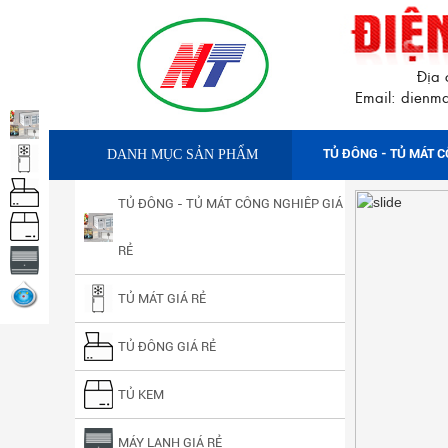
Địa 
Email: dien
TỦ ĐÔNG - TỦ MÁT C
DANH MỤC SẢN PHẨM
TỦ ĐÔNG - TỦ MÁT CÔNG NGHIÊP GIÁ
RẺ
TỦ MÁT GIÁ RẺ
TỦ ĐÔNG GIÁ RẺ
TỦ KEM
MÁY LẠNH GIÁ RẺ