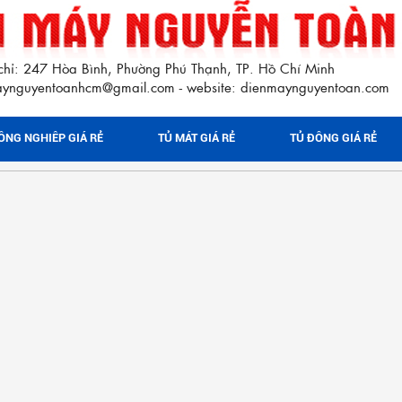
chỉ: 247 Hòa Bình, Phường Phú Thạnh, TP. Hồ Chí Minh
maynguyentoanhcm@gmail.com
website: dienmaynguyentoan.com
-
ÔNG NGHIÊP GIÁ RẺ
TỦ MÁT GIÁ RẺ
TỦ ĐÔNG GIÁ RẺ