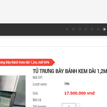
rưng Bày Bánh Kem dài 1,2m, mới 90%
TỦ TRƯNG BÀY BÁNH KEM DÀI 1,2M
Mã SP:
Lượt xem:
795
Giá:
17.500.000 vnđ
Mô tả
Số lượng: