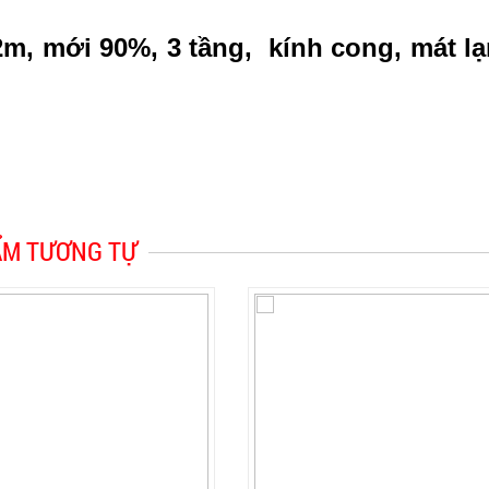
2m, mới 90%, 3 tầng,
kính cong,
mát l
ẨM TƯƠNG TỰ