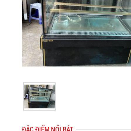
ĐẶC ĐIỂM NỔI BẬT