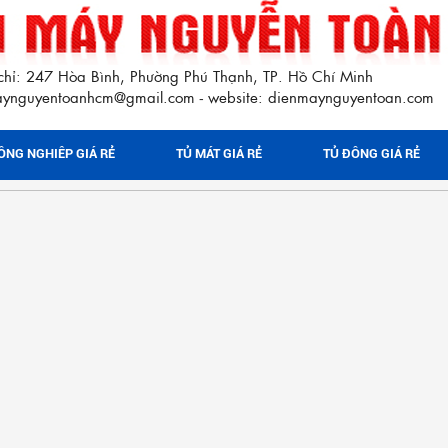
chỉ: 247 Hòa Bình, Phường Phú Thạnh, TP. Hồ Chí Minh
maynguyentoanhcm@gmail.com
website: dienmaynguyentoan.com
-
ÔNG NGHIÊP GIÁ RẺ
TỦ MÁT GIÁ RẺ
TỦ ĐÔNG GIÁ RẺ