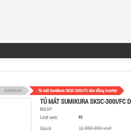
SUMIKURA
Tủ mát Sumikura SKSC-300I/FC dàn đồng Inverter
TỦ MÁT SUMIKURA SKSC-300I/FC 
Mã SP:
Lượt xem:
81
Giá cũ
11.950.000 vnđ