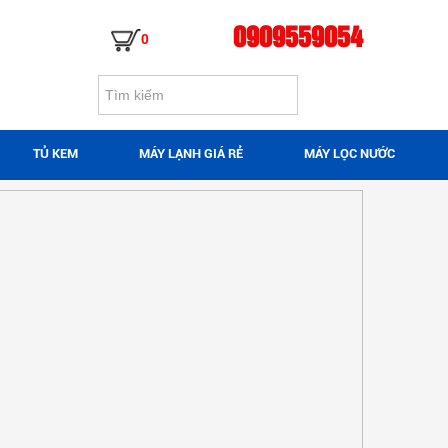
0909559054
0
TỦ KEM
MÁY LẠNH GIÁ RẺ
MÁY LỌC NƯỚC