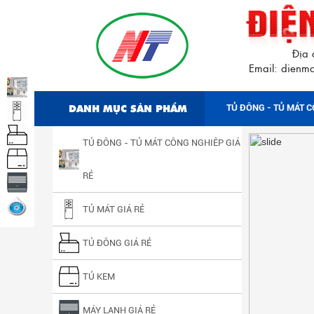
Địa 
Email: dien
DANH MỤC SẢN PHẨM
TỦ ĐÔNG - TỦ MÁT C
TỦ ĐÔNG - TỦ MÁT CÔNG NGHIÊP GIÁ
RẺ
TỦ MÁT GIÁ RẺ
TỦ ĐÔNG GIÁ RẺ
TỦ KEM
MÁY LẠNH GIÁ RẺ