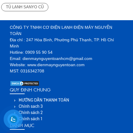
TỦ LẠNH SANYO CŨ
CÔNG TY TNHH CƠ ĐIỆN LẠNH ĐIỆN MÁY NGUYỄN
TOÀN
Địa chỉ :
247 Hòa Bình, Phường Phú Thạnh, TP. Hồ Chí
Minh
Hotline:
0909 55 90 54
Email:
dienmaynguyentoanhcm@gmail.com
Website:
www.dienmaynguyentoan.com
MST:
0316342708
QUY ĐỊNH CHUNG
HƯỚNG DẪN THANH TOÁN
Chính sach 3
Chính sách 2
Chính sách 1
DANH MỤC