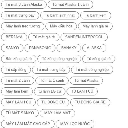
• Bảng điều
Tủ mát 3 cánh Alaska
Tủ mát Alaska 1 cánh
khiển cơ điện
đơn giản luồng
Tủ mát trưng bày
Tủ bánh sinh nhật
Tủ bánh kem
khí vào & ra
phía trước (chỉ
Máy lạnh treo tường
Máy điều hòa
Máy lạnh giá rẻ
có kiểu làm
mát bằng
BERJAYA
Tủ mát giá rẻ
SANDEN INTERCOOL
không khí) để
SANYO
PANASONIC
SANAKY
ALASKA
lắp đặt tích
hợp • Lốc máy
Bàn đông giá rẻ
Tủ đông công nghiệp
Tủ đông giá rẻ
khí ngưng tụ
phía trước, có
Tủ cấp đông
Tủ mát trưng bày
Tủ mát công nghiệp
thể tháo rời và
giặt được (chỉ
Tủ mát 2 cánh
Tủ mát 1 cánh
Tủ mát Alaska
phiên bản làm
mát bằng
Máy làm kem
tủ lạnh LG cũ
TỦ LẠNH CŨ
không khí) • Dễ
dàng truy cập
MÁY LẠNH CŨ
TỦ ĐÔNG CŨ
TỦ ĐÔNG GIÁ RẺ
bảng điều
khiển phía
TỦ MÁT SANYO
MÁY LÀM MÁT
trước gắn ON-
OFF Switch
MÁY LÀM MÁT CAO CẤP
MÁY LỌC NƯỚC