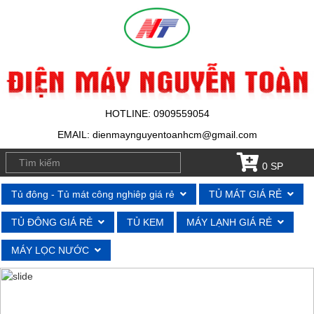
HOTLINE: 0909559054
EMAIL: dienmaynguyentoanhcm@gmail.com
0 SP
Tủ đông - Tủ mát công nghiêp giá rẻ
TỦ MÁT GIÁ RẺ
TỦ ĐÔNG GIÁ RẺ
TỦ KEM
MÁY LẠNH GIÁ RẺ
MÁY LỌC NƯỚC