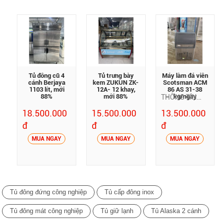
máy nén khoẻ
ái, tiết kiệm
và hệ thống
điện năng
chống thoát
hơi lạnh với lớp
bảo ôn dày
67mm
Tủ đông cũ 4
Tủ trưng bày
Máy làm đá viên
cánh Berjaya
kem ZUKUN ZK-
Scotsman ACM
1103 lít, mới
12A- 12 khay,
86 AS 31-38
88%
mới 88%
kg/ngày
THÔNG TIN
SẢN PHẨM •
18.500.000
15.500.000
13.500.000
Máy làm đá lên
đ
đ
đ
đến 39 kg sản
xuất đá viên
MUA NGAY
MUA NGAY
MUA NGAY
hàng ngày. •
Thùng đá cách
nhiệt tích hợp
trong máy lên
tới 19 kg •
Tủ đông đứng công nghiệp
Tủ cấp đông inox
Khung máy
bằng thép
Tủ đông mát công nghiệp
Tủ giữ lạnh
Tủ Alaska 2 cánh
không gỉ chống