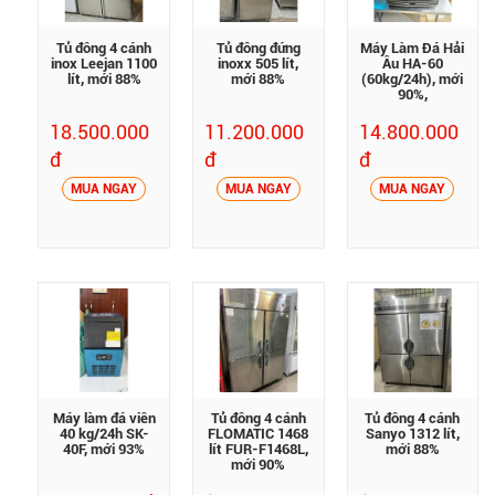
Tủ đông 4 cánh
Tủ đông đứng
Máy Làm Đá Hải
inox Leejan 1100
inoxx 505 lít,
Âu HA-60
lít, mới 88%
mới 88%
(60kg/24h), mới
90%,
18.500.000
11.200.000
14.800.000
đ
đ
đ
MUA NGAY
MUA NGAY
MUA NGAY
Máy làm đá viên
Tủ đông 4 cánh
Tủ đông 4 cánh
40 kg/24h SK-
FLOMATIC 1468
Sanyo 1312 lít,
40F, mới 93%
lít FUR-F1468L,
mới 88%
mới 90%