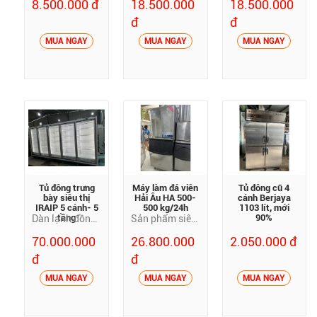
8.500.000 đ
18.500.000
18.500.000
đ
đ
MUA NGAY
MUA NGAY
MUA NGAY
Tủ đông trưng
Máy làm đá viên
Tủ đông cũ 4
bày siêu thị
Hải Âu HA 500-
cánh Berjaya
IRAIP 5 cánh- 5
500 kg/24h
1103 lít, mới
tầng
90%
Dàn lạnh đồng,
Sản phẩm siêu
môi chất lạnh
tiết kiệm năng
70.000.000
26.800.000
2.050.000 đ
R290 Khoang
lượng Bảng
đ
đ
tích trữ lớn
điều khiển
Extra Freezing
bằng đèn Led
MUA NGAY
MUA NGAY
MUA NGAY
đông sâu tới
dễ dàng Vận
-20 độ C Dàn
hành máy êm