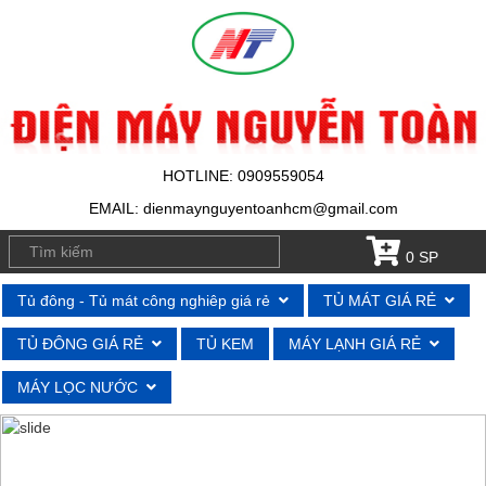
HOTLINE: 0909559054
EMAIL: dienmaynguyentoanhcm@gmail.com
0 SP
Tủ đông - Tủ mát công nghiêp giá rẻ
TỦ MÁT GIÁ RẺ
TỦ ĐÔNG GIÁ RẺ
TỦ KEM
MÁY LẠNH GIÁ RẺ
MÁY LỌC NƯỚC