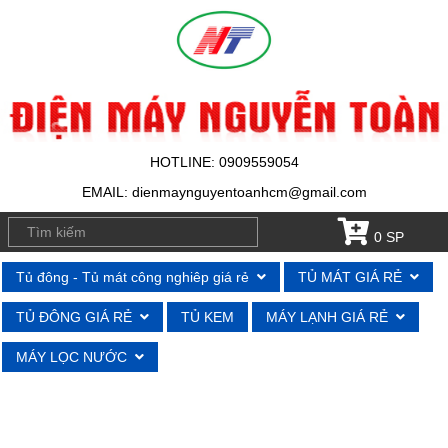
HOTLINE: 0909559054
EMAIL: dienmaynguyentoanhcm@gmail.com
0 SP
Tủ đông - Tủ mát công nghiêp giá rẻ
TỦ MÁT GIÁ RẺ
TỦ ĐÔNG GIÁ RẺ
TỦ KEM
MÁY LẠNH GIÁ RẺ
MÁY LỌC NƯỚC