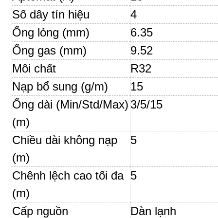
Số dây tín hiệu
4
Ống lỏng (mm)
6.35
Ống gas (mm)
9.52
Môi chất
R32
Nạp bổ sung (g/m)
15
Ống dài (Min/Std/Max)
3/5/15
(m)
Chiều dài không nạp
5
(m)
Chênh lệch cao tối đa
5
(m)
Cấp nguồn
Dàn lạnh