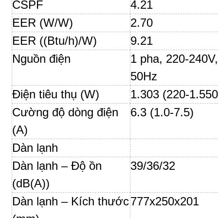
CSPF
4.21
EER (W/W)
2.70
EER ((Btu/h)/W)
9.21
Nguồn điện
1 pha, 220-240V
50Hz
Điện tiêu thụ (W)
1.303 (220-1.550
Cường độ dòng điện
6.3 (1.0-7.5)
(A)
Dàn lạnh
Dàn lạnh – Độ ồn
39/36/32
(dB(A))
Dàn lạnh – Kích thước
777x250x201