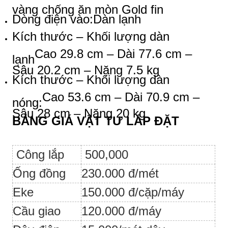
vàng chống ăn mòn Gold fin
Dòng điện vào:
Dàn lạnh
Kích thước – Khối lượng dàn
Cao 29.8 cm – Dài 77.6 cm –
lạnh
Sâu 20.2 cm – Nặng 7.5 kg
Kích thước – Khối lượng dàn
Cao 53.6 cm – Dài 70.9 cm –
nóng:
Sâu 28 cm – Nặng 20 kg
BẢNG GIÁ VẬT TƯ LẮP ĐẶT
Công lắp
500,000
Ống đồng
230.000 đ/mét
Eke
150.000 đ/cặp/máy
Cầu giao
120.000 đ/máy