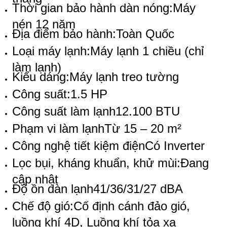
Thời gian bảo hành dàn nóng:
Máy
nén 12 năm
Địa điểm bảo hành:
Toàn Quốc
Loại máy lạnh:
Máy lạnh 1 chiều (chỉ
làm lạnh)
Kiểu dáng:
Máy lạnh treo tường
Công suất:
1.5 HP
Công suất làm lạnh
12.100 BTU
Phạm vi làm lạnh
Từ 15 – 20 m²
Công nghệ tiết kiệm điện
Có Inverter
Lọc bụi, kháng khuẩn, khử mùi:
Đang
cập nhật
Độ ồn dàn lạnh
41/36/31/27 dBA
Chế độ gió:
Cố định cánh đảo gió,
luồng khí 4D, Luồng khí tỏa xa