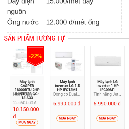
Dây điện
15.000/mét dây
nguồn
Ống nước
12.000 đ/mét ống
SẢN PHẨM TƯƠNG TỰ
-22%
Máy lạnh
Máy lạnh
Máy lạnh LG
CASPER
inverter LG 1.5
Inverter 1 HP
18000BTU 2HP
HP IFC12M1
IFC09M1
INVERTER GC-
Nhập khẩu
Động cơ Dual
Tính năng Jet
18IS33
nguyên chiếc
Inverter – làm
Cool hỗ trợ làm
12.950.000 đ
6.990.000 đ
5.990.000 đ
từ Thái Lan
lạnh nhanh
lạnh nhanh,
10.150.000
Công suất làm
hơn 40%, tiết
giải tỏa oi bức
đ
lạnh cao vượt
kiệm điện lên
tức thì. Công
MUA NGAY
MUA NGAY
MUA NGAY
trội Làm lạnh
đến 70%, vận
nghệ Inverter
nhanh Turbo
hành êm ái.
tiết kiệm điện