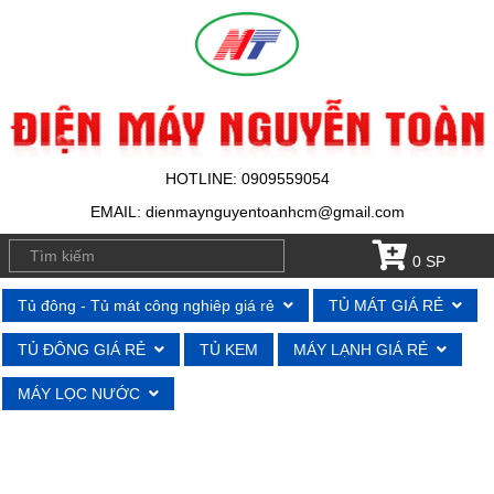
HOTLINE: 0909559054
EMAIL: dienmaynguyentoanhcm@gmail.com
0 SP
Tủ đông - Tủ mát công nghiêp giá rẻ
TỦ MÁT GIÁ RẺ
TỦ ĐÔNG GIÁ RẺ
TỦ KEM
MÁY LẠNH GIÁ RẺ
MÁY LỌC NƯỚC