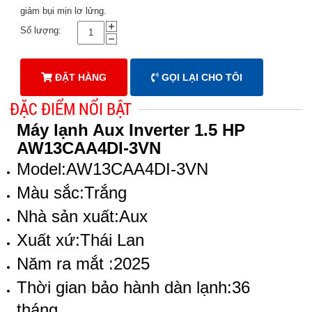
giảm bụi mịn lơ lửng.
Số lượng:
ĐẶT HÀNG
GỌI LẠI CHO TÔI
ĐẶC ĐIỂM NỔI BẬT
Máy lạnh Aux Inverter 1.5 HP
AW13CAA4DI-3VN
Model:
AW13CAA4DI-3VN
Màu sắc:
Trắng
Nhà sản xuất:
Aux
Xuất xứ:
Thái Lan
Năm ra mắt :
2025
Thời gian bảo hành dàn lạnh:
36
tháng