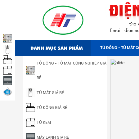
Địa 
Email: dien
DANH MỤC SẢN PHẨM
TỦ ĐÔNG - TỦ MÁT C
TỦ ĐÔNG - TỦ MÁT CÔNG NGHIÊP GIÁ
RẺ
TỦ MÁT GIÁ RẺ
TỦ ĐÔNG GIÁ RẺ
TỦ KEM
MÁY LẠNH GIÁ RẺ