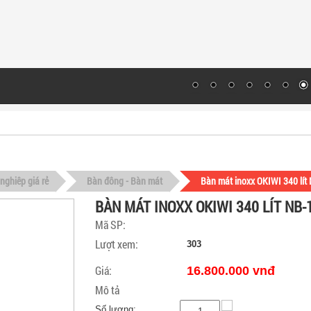
nghiêp giá rẻ
Bàn đông - Bàn mát
Bàn mát inoxx OKIWI 340 lít
BÀN MÁT INOXX OKIWI 340 LÍT NB-
Mã SP:
Lượt xem:
303
Giá:
16.800.000 vnđ
Mô tả
Số lượng: