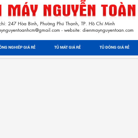
chỉ: 247 Hòa Bình, Phường Phú Thạnh, TP. Hồ Chí Minh
maynguyentoanhcm@gmail.com
website: dienmaynguyentoan.com
-
ÔNG NGHIÊP GIÁ RẺ
TỦ MÁT GIÁ RẺ
TỦ ĐÔNG GIÁ RẺ