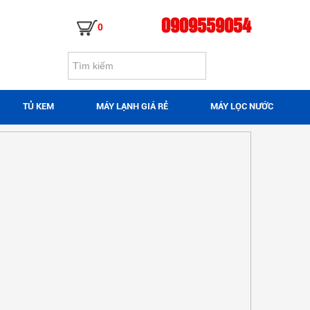
0909559054
0
TỦ KEM
MÁY LẠNH GIÁ RẺ
MÁY LỌC NƯỚC