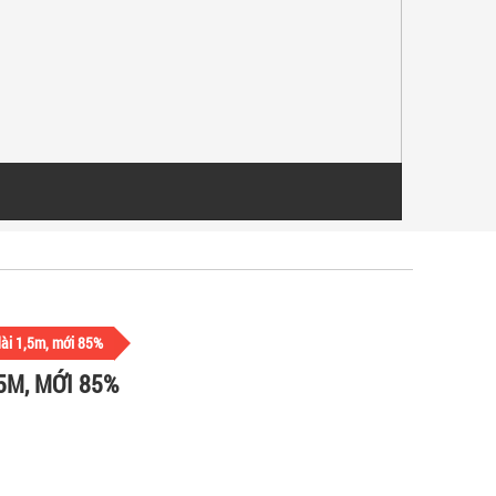
ài 1,5m, mới 85%
5M, MỚI 85%