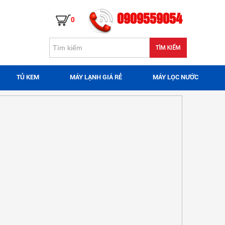
0909559054
0
TỦ KEM
MÁY LẠNH GIÁ RẺ
MÁY LỌC NƯỚC