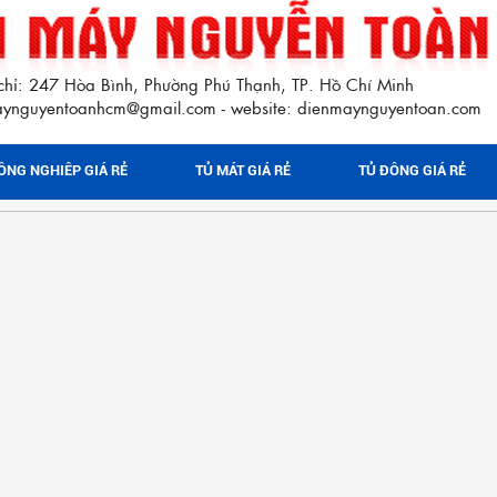
chỉ: 247 Hòa Bình, Phường Phú Thạnh, TP. Hồ Chí Minh
maynguyentoanhcm@gmail.com
website: dienmaynguyentoan.com
-
ÔNG NGHIÊP GIÁ RẺ
TỦ MÁT GIÁ RẺ
TỦ ĐÔNG GIÁ RẺ