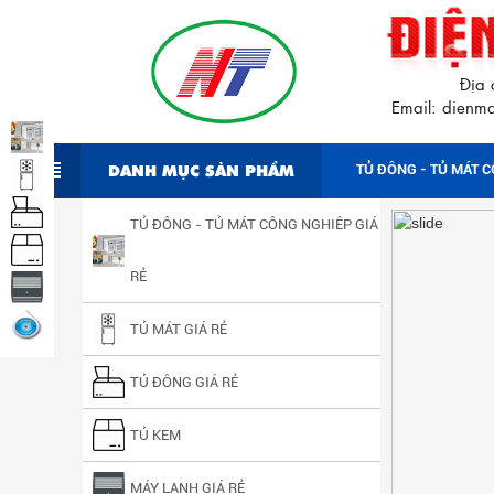
Địa 
Email: dien
DANH MỤC SẢN PHẨM
TỦ ĐÔNG - TỦ MÁT C
TỦ ĐÔNG - TỦ MÁT CÔNG NGHIÊP GIÁ
RẺ
TỦ MÁT GIÁ RẺ
TỦ ĐÔNG GIÁ RẺ
TỦ KEM
MÁY LẠNH GIÁ RẺ